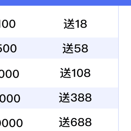
产品展示
PRODUCTS CENTER