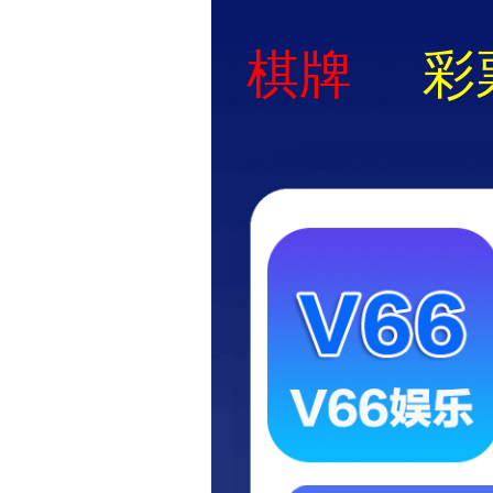
网站首页
关于我们
产品展示
应用领域
新闻资讯
在线留言
联系我们

网站首页
关于我们
产品展示
应用领域
新闻资讯
在线留言