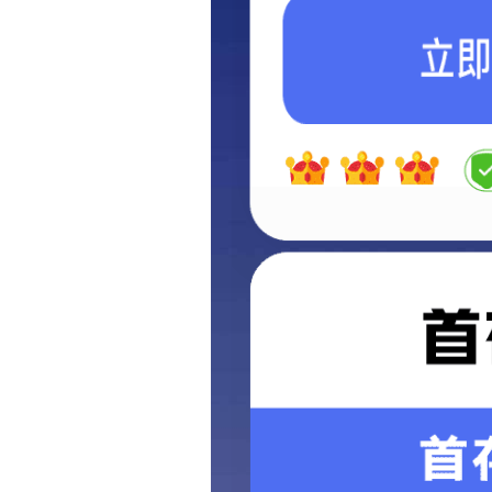
联系我们
首页
/
产品中心
全部分类


42系列步进电机
56步进电机
60行星减速无刷电机
60减速无刷电机
60无刷电机
76无刷电机
80减速无刷电机
85步进电机
超薄型步进电机
大功率无刷电机
大功率无刷电机定转子
高压无刷电机
交流无刷风机
空心轴步进电机