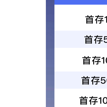
双轴风机
外传无刷电机
微型步进电机
产品中心
微型步进电机
微型步进电机
更多
外传无刷电机
外传无刷电机
更多
外传无刷电机
外传无刷电机
更多