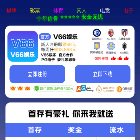
米乐app-通用免费下载
网站首页
关于我们
产品展示
应用领域
新闻资讯
在线留言
联系我们

网站首页
关于我们
产品展示
应用领域
新闻资讯
在线留言